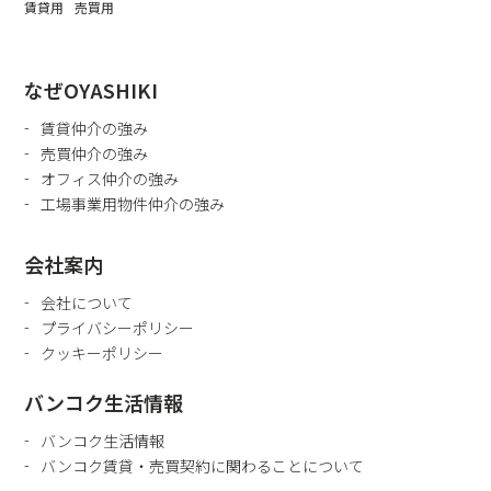
賃貸用
売買用
◆敷
地面
積の
なぜOYASHIKI
サイ
ズ
賃貸仲介の強み
売買仲介の強み
〜
オフィス仲介の強み
工場事業用物件仲介の強み
◆
エ
会社案内
リ
ア
会社について
プライバシーポリシー
◆こ
クッキーポリシー
だわ
り条
バンコク生活情報
件
バンコク生活情報
◆
バンコク賃貸・売買契約に関わることについて
工