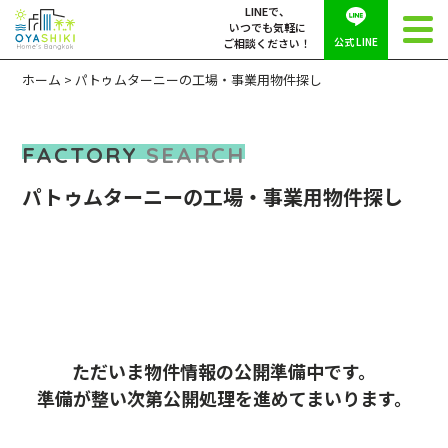
LINEで、
いつでも気軽に
公式 LINE
ご相談ください！
ホーム
>
パトゥムターニーの工場・事業用物件探し
FACTORY
SEARCH
パトゥムターニーの工場・事業用物件探し
X
工
ただいま物件情報の公開準備中です。
場
準備が整い次第公開処理を進めてまいります。
事
業