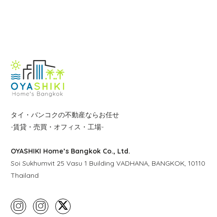
用
物
件
検
索
◆
物
タイ・バンコクの不動産ならお任せ
件
-賃貸・売買・オフィス・工場-
タ
イ
OYASHIKI Home’s Bangkok Co., Ltd.
プ
Soi Sukhumvit 25 Vasu 1 Building VADHANA, BANGKOK, 10110
Thailand
◆ご
予算
〜