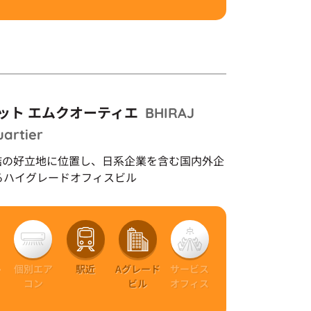
アット エムクオーティエ
BHIRAJ
artier
結の好立地に位置し、日系企業を含む国内外企
るハイグレードオフィスビル
ー
個別エア
駅近
Aグレード
サービス
ト
コン
ビル
オフィス