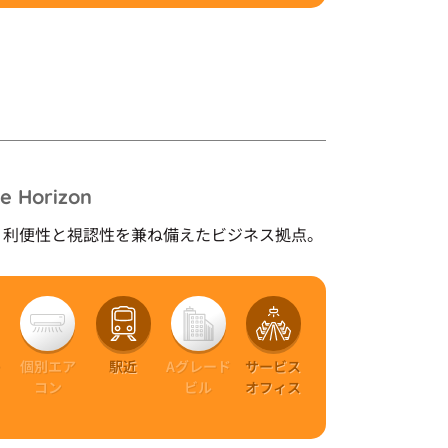
e Horizon
。利便性と視認性を兼ね備えたビジネス拠点。
ー
個別エア
駅近
Aグレード
サービス
ト
コン
ビル
オフィス