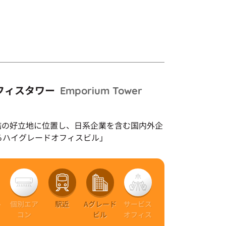
フィスタワー
Emporium Tower
結の好立地に位置し、日系企業を含む国内外企
るハイグレードオフィスビル」
ー
個別エア
駅近
Aグレード
サービス
ト
コン
ビル
オフィス