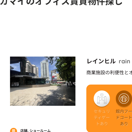
エカマイのオフィス賃貸物件探し
レインヒル
rain 
商業施設の利便性と
セキュリ
館内フ
ティゲー
ドコー
トあり
あり
店舗, ショールーム