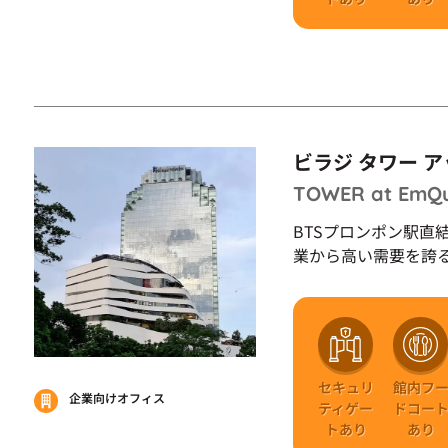
ビラジ タワー 
TOWER at EmQu
BTSプロンポン駅直
業から高い需要を誇
セキュリ
館内フ
企業向けオフィス
ティゲー
ドコー
トあり
あり