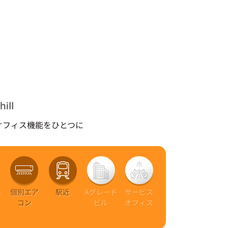
hill
オフィス機能をひとつに
ー
個別エア
駅近
Aグレード
サービス
ト
コン
ビル
オフィス