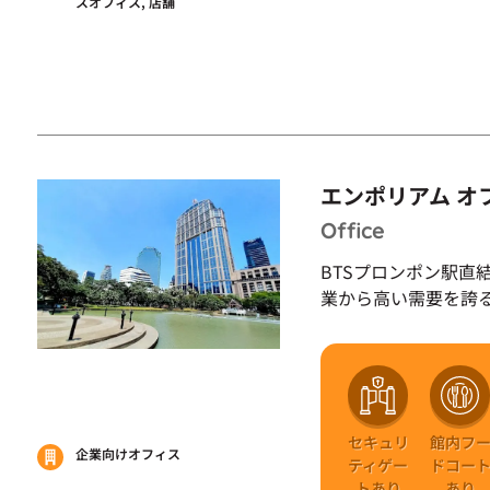
スオフィス, 店舗
エンポリアム オ
Office
BTSプロンポン駅直
業から高い需要を誇
セキュリ
館内フ
企業向けオフィス
ティゲー
ドコー
トあり
あり