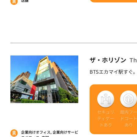
店舗
ザ・ホリゾン
Th
BTSエカマイ駅すぐ
セキュリ
館内フ
ティゲー
ドコー
トあり
あり
企業向けオフィス, 企業向けサービ