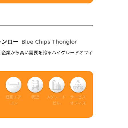
トンロー
Blue Chips Thonglor
外企業から高い需要を誇るハイグレードオフィ
ー
個別エア
駅近
Aグレード
サービス
ト
コン
ビル
オフィス