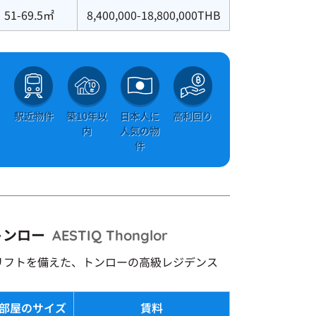
51-69.5㎡
8,400,000-18,800,000THB
＆
駅近物件
築10年以
日本人に
高利回り
ト
内
人気の物
き
件
トンロー
AESTIQ Thonglor
リフトを備えた、トンローの高級レジデンス
部屋のサイズ
賃料