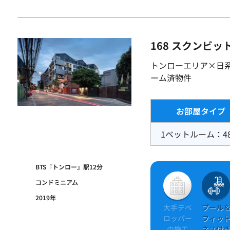
168 スクンビッ
トンローエリア×日
ーム済物件
お部屋タイプ
1ベットルーム：4
BTS『トンロー』駅12分
コンドミニアム
2019年
大手デベ
プール
ロッパー
フィッ
の施工
ネス付