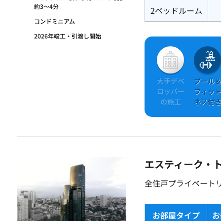
約3～4分
2ベッドルーム
コンドミニアム
2026年竣工・引渡し開始
大手デベ
プール
ロッパー
フィッ
の施工
ネス付
エスティーク・
全住戸プライベート
お部屋タイプ
お