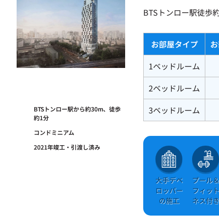
BTSトンロー駅徒歩
お部屋タイプ
お
1ベッドルーム
2ベッドルーム
3ベッドルーム
BTSトンロー駅から約30m、徒歩
約1分
コンドミニアム
2021年竣工・引渡し済み
大手デベ
プール
ロッパー
フィッ
の施工
ネス付