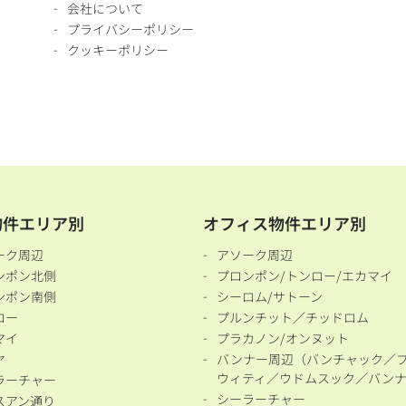
会社について
プライバシーポリシー
クッキーポリシー
物件エリア別
オフィス物件エリア別
ーク周辺
アソーク周辺
ンポン北側
プロンポン/トンロー/エカマイ
ンポン南側
シーロム/サトーン
ロー
プルンチット／チッドロム
マイ
プラカノン/オンヌット
ヤ
バンナー周辺（バンチャック／
ウィティ／ウドムスック／バン
ラーチャー
シーラーチャー
スアン通り