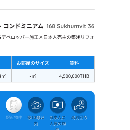
ト コンドミニアム
168 Sukhumvit 36
系デベロッパー施工×日本人売主の築浅リフォ
お部屋のサイズ
賃料
8㎡
-㎡
4,500,000THB
＆
駅近物件
築10年以
日本人に
高利回り
ト
内
人気の物
き
件