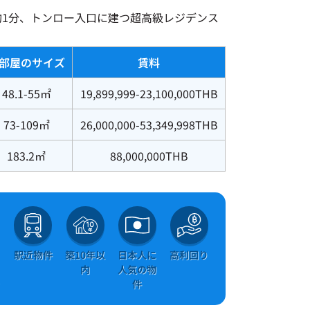
約1分、トンロー入口に建つ超高級レジデンス
部屋のサイズ
賃料
48.1-55㎡
19,899,999-23,100,000THB
73-109㎡
26,000,000-53,349,998THB
183.2㎡
88,000,000THB
＆
駅近物件
築10年以
日本人に
高利回り
ト
内
人気の物
き
件