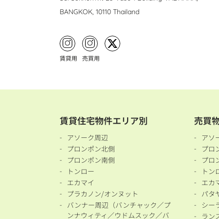
BANGKOK, 10110 Thailand
賃貸用
売買用
賃貸住宅物件エリア別
売買
アソーク周辺
アソ
プロンポン北側
プロ
プロンポン南側
プロ
トンロー
トン
エカマイ
エカ
プラカノン/オンヌット
パタ
バンナー周辺（バンチャック／プ
シー
ンナウィティ／ウドムスック／バ
ラン