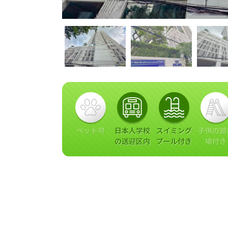
ペット可
日本人学校
スイミング
子供の遊
の送迎区内
プール付き
場付き