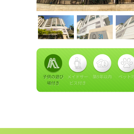
子供の遊び
メイドサー
築5年以内
ペット
場付き
ビス付き