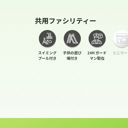
共用ファシリティー
スイミング
子供の遊び
24H ガード
ミニマー
プール付き
場付き
マン駐在