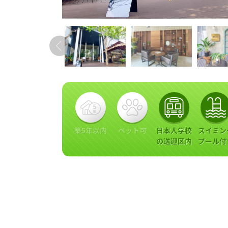
築5年以内
ペット可
日本人学校
スイミン
の送迎区内
プール付