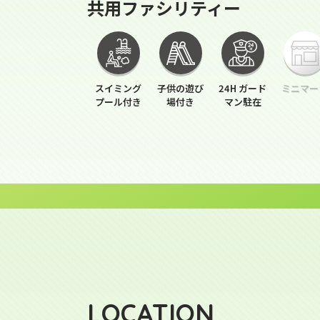
共用ファシリティー
スイミング
子供の遊び
24H ガード
ミニマー
プール付き
場付き
マン駐在
LOCATION