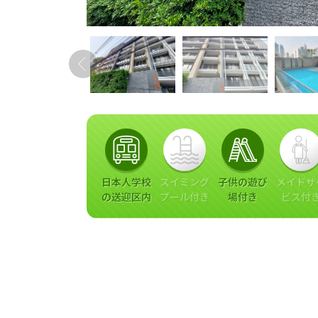
日本人学校
スイミング
子供の遊び
メイドサ
の送迎区内
プール付き
場付き
ビス付