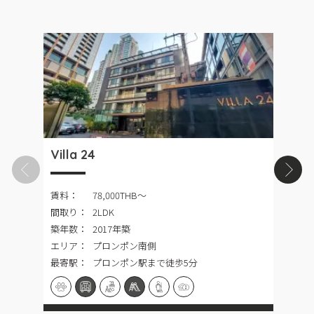
Villa 24
S
賃料：
78,000THB〜
間取り：
2LDK
築年数：
2017年築
エリア：
プロンポン南側
最寄駅：
プロンポン駅まで徒歩5分