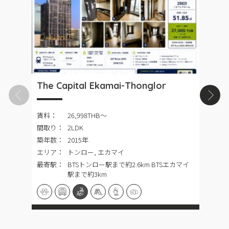
The Capital Ekamai-Thonglor
P
賃料：
26,998THB〜
間取り：
2LDK
築年数：
2015年
エリア：
トンロー, エカマイ
最寄駅：
BTSトンロー駅まで約2.6km BTSエカマイ
駅まで約3km