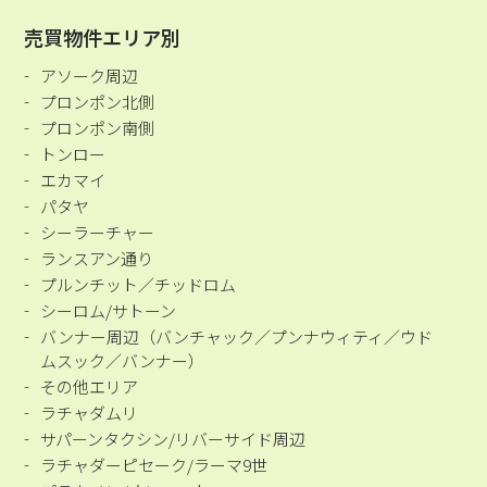
売買物件エリア別
アソーク周辺
プロンポン北側
プロンポン南側
トンロー
エカマイ
パタヤ
シーラーチャー
ランスアン通り
プルンチット／チッドロム
シーロム/サトーン
バンナー周辺（バンチャック／プンナウィティ／ウド
ムスック／バンナー）
その他エリア
ラチャダムリ
サパーンタクシン/リバーサイド周辺
ラチャダーピセーク/ラーマ9世