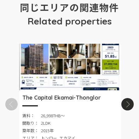
同じエリアの関連物件
Related properties
The Capital Ekamai-Thonglor
P
賃料：
26,998THB〜
間取り：
2LDK
築年数：
2015年
エリア：
トンロー, エカマイ