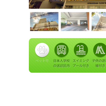
ペット可
日本人学校
スイミング
子供の遊
の送迎区内
プール付き
場付き