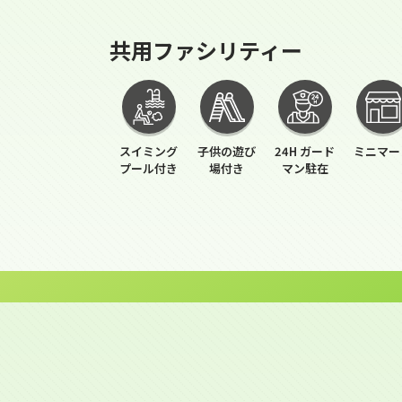
共用ファシリティー
スイミング
子供の遊び
24H ガード
ミニマー
プール付き
場付き
マン駐在