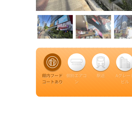
館内フード
個別エアコ
駅近
Aグレー
コートあり
ン
ビル