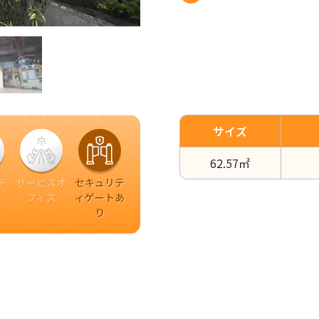
サイズ
62.57㎡
ド
サービスオ
セキュリテ
フィス
ィゲートあ
り