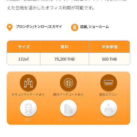
えた立地を活かしたオフィス利用が可能です。
プロンポン/トンロー/エカマイ
店舗, ショールーム
サイズ
賃料
平米単価
132㎡
79,200 THB
600 THB
セキュリティゲートあり
館内フードコートあり
個別エアコン
駅近
Aグレードビル
サービスオフィス