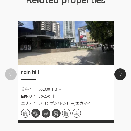
Related properties
rain hill
D
賃料：
60,000THB〜
間取り：
50-250㎡
エリア：
プロンポン/トンロー/エカマイ